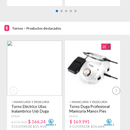
Tornos
>
Productos destacados
5% OFF!
21
>
MANICURÍA Y PEDICURÍA
>
MANICURÍA Y PEDICURÍA
>
Torno Eléctrico Uñas
Torno Duga Profesional
T
Inalambrico Usb Duga
Manicuría Manos Pies
P
30.000 Rpm D297
35000 Rpm D5020
P
DUGA
DUGA
T
$
166.241
$
169.991
$ 175.000
$
3 CUOTAS DE $55.414!
3 CUOTAS DE $56.664!
3