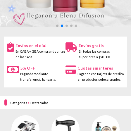
Envíos en el día!
Envíos gratis
En CABA y GBA comprando antes
En todas las compras
de las 14hs.
superiores a $90.000.
5% OFF
Cuotas sin interés
Pagando mediante
Pagando con tarjeta de crédito
transferencia bancaria.
en productos seleccionados.
Categorías
>
Destacadas