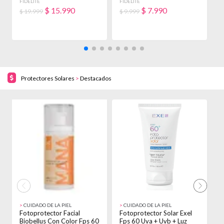
X 900ml
X 250g
H
FIDELITÉ
FIDELITÉ
F
$
15.990
$
7.990
$ 19.999
$ 9.999
$
Protectores Solares
>
Destacados
19% OFF!
10% OFF!
>
CUIDADO DE LA PIEL
>
CUIDADO DE LA PIEL
>
Fotoprotector Facial
Fotoprotector Solar Exel
P
Biobellus Con Color Fps 60
Fps 60 Uva + Uvb + Luz
6