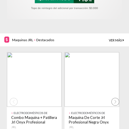
Maquinas JRL
>
Destacados
VER MÁS
44% OFF!
17% OFF!
>
ELECTRODOMÉSTICOS DE
>
ELECTRODOMÉSTICOS DE
>
BELLEZA
BELLEZA
B
Combo Maquina + Patillera
Maquina De Corte Jrl
S
Jrl Onyx Profesional
Profesional Negra Onyx
P
Inalambrica Negro
Clipper 2020c Negro
F
JRL
JRL
J