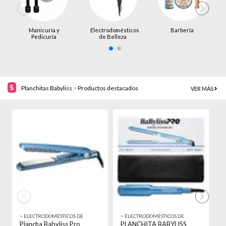
Manicuría y
Electrodomésticos
Barbería
Pedicuría
de Belleza
Planchitas Babyliss
>
Productos destacados
VER MÁS
21% OFF!
19% OFF!
>
ELECTRODOMÉSTICOS DE
>
ELECTRODOMÉSTICOS DE
>
BELLEZA
BELLEZA
B
Plancha Babyliss Pro
PLANCHITA BABYLISS
P