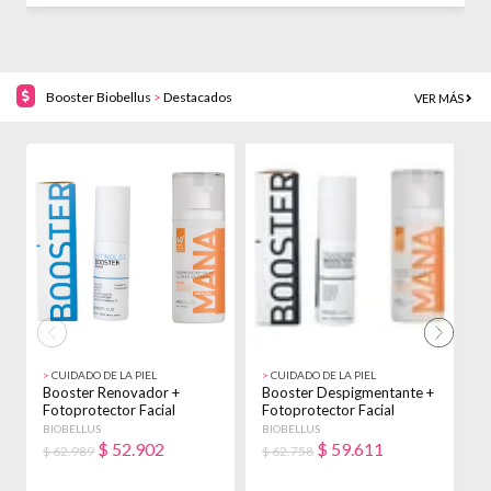
Booster Biobellus
>
Destacados
VER MÁS
16% OFF!
5% OFF!
>
CUIDADO DE LA PIEL
>
CUIDADO DE LA PIEL
>
Booster Renovador +
Booster Despigmentante +
B
Fotoprotector Facial
Fotoprotector Facial
F
Biobellus Seca Noche
Biobellus Acneica
B
BIOBELLUS
BIOBELLUS
B
Día/noche
D
$
52.902
$
59.611
$ 62.989
$ 62.758
$