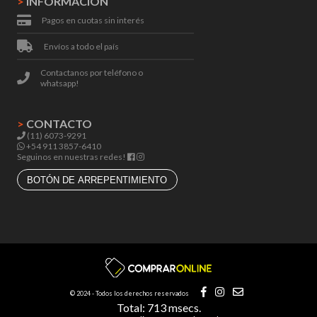
>
INFORMACIÓN
Pagos en cuotas sin interés
Envíos a todo el país
Contactanos por teléfono o
whatsapp!
>
CONTACTO
(11) 6073-9291
+54 911 3857-6410
Seguinos en nuestras redes!
BOTÓN DE ARREPENTIMIENTO
© 2024 - Todos los derechos reservados
Total: 713 msecs.