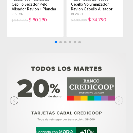
BELLEZA
BELLEZA
B
Cepillo Secador Pelo
Cepillo Voluminizador
C
Alisador Revlon + Plancha
Revlon Cabello Alisador
R
Allure 1020 Aquamarine
Anti Frizz Verde Agua
P
REVLON
REVLON
R
$
90.190
$
74.790
$ 219.998
$ 109.999
$