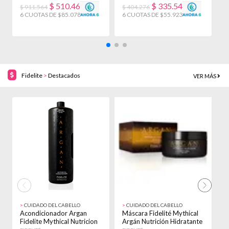
$
510.467
$
335.540
$ 911.564
$ 404.276
$
6 CUOTAS DE $85.078!
6 CUOTAS DE $55.923!
Fidelite
>
Destacados
VER MÁS
20% OFF!
20% OFF!
>
CUIDADO DEL CABELLO
>
CUIDADO DEL CABELLO
>
Acondicionador Argan
Máscara Fidelité Mythical
M
Fidelite Mythical Nutricion
Argán Nutrición Hidratante
M