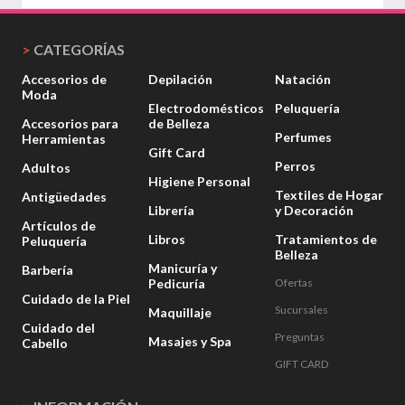
>
CATEGORÍAS
Accesorios de
Depilación
Natación
Moda
Electrodomésticos
Peluquería
Accesorios para
de Belleza
Perfumes
Herramientas
Gift Card
Perros
Adultos
Higiene Personal
Textiles de Hogar
Antigüedades
Librería
y Decoración
Artículos de
Libros
Tratamientos de
Peluquería
Belleza
Manicuría y
Barbería
Pedicuría
Ofertas
Cuidado de la Piel
Sucursales
Maquillaje
Cuidado del
Preguntas
Masajes y Spa
Cabello
GIFT CARD