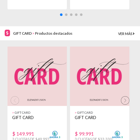
GIFT CARD
>
Productos destacados
VER MÁS
>
GIFT CARD
>
GIFT CARD
>
GIFT CARD
GIFT CARD
G
$
149.991
$
99.991
3 CUOTAS DE $49.997!
3 CUOTAS DE $33.330!
3