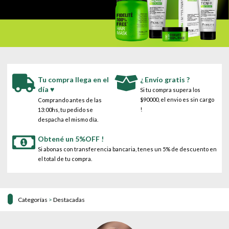
Tu compra llega en el
¿ Envío gratis ?
día ♥
Si tu compra supera los
$90000, el envio es sin cargo
Comprando antes de las
!
13:00hs, tu pedido se
despacha el mismo día.
Obtené un 5%OFF !
Si abonas con transferencia bancaria, tenes un 5% de descuento en
el total de tu compra.
Categorías
>
Destacadas