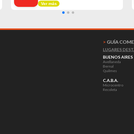
Ver más
>
GUÍA COME
LUGARES DES
BUENOS AIRES
Avellaneda
Bernal
Quilmes
C.A.B.A.
Microcentro
Recoleta