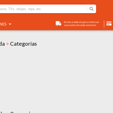
Envíos a todo el país o retiro en
ONES
sucursales de cada comercio.
oda
>
Categorías