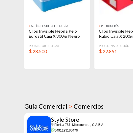
>
ARTÍCULOS DE PELUQUERÍA
>
PELUQUERÍA
Clips Invisible Hebilla Pelo
Clips Invisible Heb
Eurostil Caja X 300gr Negro
Rubio Caja X 200gr
POR SECTOR BELLEZA
POR ELENA DIFUSIÓN
$
28.500
$
22.891
Guía Comercial
>
Comercios
Style Store
Florida 737, Microcentro
, C.A.B.A.
5491123188470