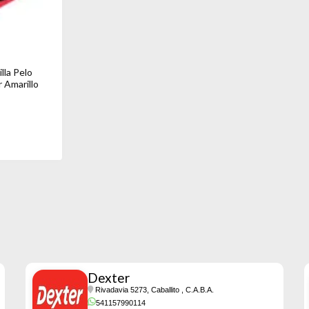
illa Pelo
 Amarillo
Dexter
Rivadavia 5273, Caballito
, C.A.B.A.
541157990114