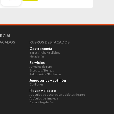
RCIAL
RUBROS DESTACADOS
TACADOS
Gastronomía
Bares / Pubs / Boliches
Heladerías
Servicios
Arreglos de ropa
Estéticas / Belleza
Peluquerías / Barberías
Jugueterías y cotillón
Cotillones
Hogar y electro
Artículos de decoración y objetos de arte
Artículos de limpieza
Bazar / Regalerías