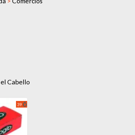
oda
>
Comercios
 el Cabello
39