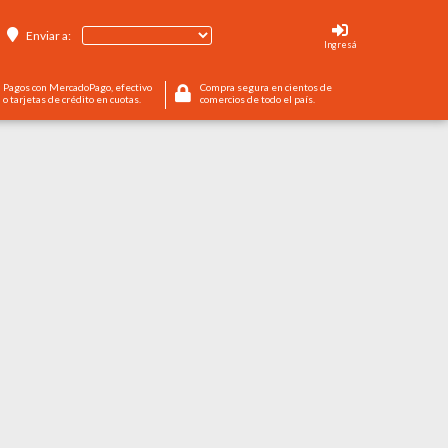
Enviar a:
Ingresá
Pagos con MercadoPago, efectivo
Compra segura en cientos de
o tarjetas de crédito en cuotas.
comercios de todo el país.