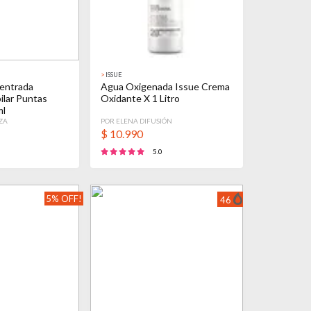
>
ISSUE
entrada
Agua Oxigenada Issue Crema
ilar Puntas
Oxidante X 1 Litro
ml
ZA
POR ELENA DIFUSIÓN
$
10.990
5.0
5% OFF!
46