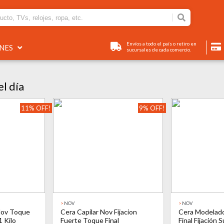
Envíos a todo el país o retiro en
ONES
sucursales de cada comercio.
l día
11% OFF!
9% OFF!
>
NOV
>
NOV
Nov Toque
Cera Capilar Nov Fijacion
Cera Modelad
1 Kilo
Fuerte Toque Final
Final Fijación S