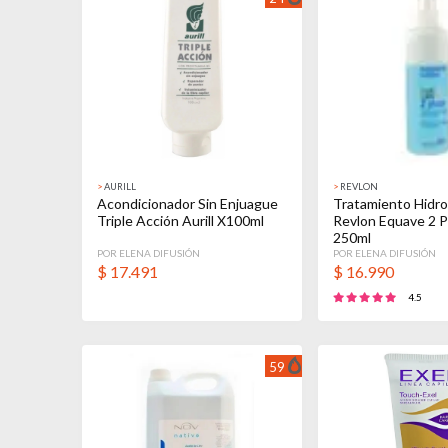
>
AURILL
>
REVLON
Acondicionador Sin Enjuague
Tratamiento Hidro
Triple Acción Aurill X100ml
Revlon Equave 2 
250ml
POR ELENA DIFUSIÓN
POR ELENA DIFUSIÓN
$
17.491
$
16.990
4.5
59