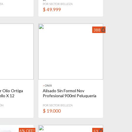
ZA
POR SECTOR BELLEZA
$
49.999
388
>
ONIX
r Olio Ortiga
Alisado Sin Formol Nov
llo X 12
Profesional 900ml Peluquería
IÓN
POR SECTOR BELLEZA
$
19.000
6% OFF!
53