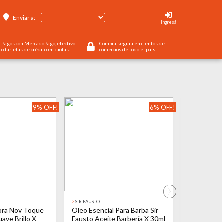
Enviar a:
Ingresá
Pagos con MercadoPago, efectivo
Compra segura en cientos de
o tarjetas de crédito en cuotas.
comercios de todo el país.
9% OFF!
6% OFF!
>
SIR FAUSTO
>
NOV
ora Nov Toque
Oleo Esencial Para Barba Sir
Acondicio
uave Brillo X
Fausto Aceite Barbería X 30ml
Reestruct