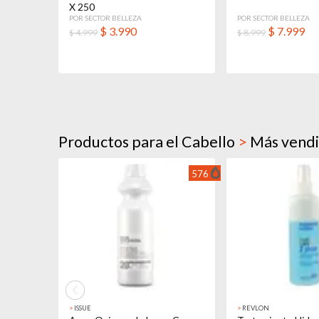
X 250
POR SECTOR BELLEZA
POR SECTOR BELLEZA
$
3.990
$
7.999
$ 4.999
$ 8.999
Productos para el Cabello
>
Más vend
576
>
ISSUE
>
REVLON