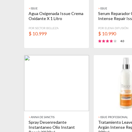
>
ISSUE
>
ISSUE
Agua Oxigenada Issue Crema
Serum Reparador 
Oxidante X 1 Litro
Intense Repair Is
POR SECTOR BELLEZA
POR ELENA DIFUSIÓN
$
10.999
$
10.990
4.0
>
ANNA DE SANCTIS
>
ISSUE PROFESSIONAL
Spray Desenredante
Tratamiento Leav
Instantaneo Olio Instant
Argán Intense Rep