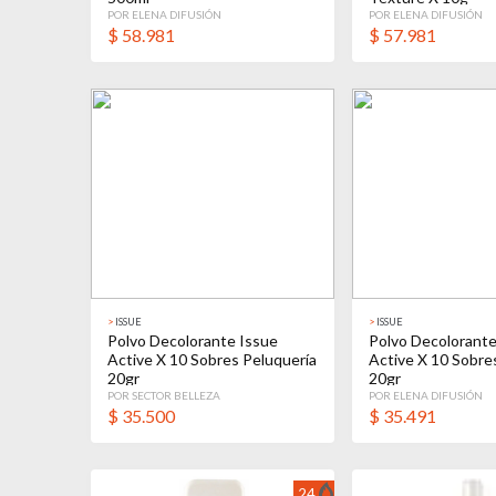
POR ELENA DIFUSIÓN
POR ELENA DIFUSIÓN
$
58.981
$
57.981
>
ISSUE
>
ISSUE
Polvo Decolorante Issue
Polvo Decolorante
Active X 10 Sobres Peluquería
Active X 10 Sobre
20gr
20gr
POR SECTOR BELLEZA
POR ELENA DIFUSIÓN
$
35.500
$
35.491
24