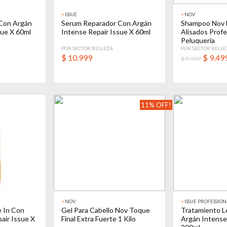
>
ISSUE
>
NOV
Con Argán
Serum Reparador Con Argán
Shampoo Nov 
sue X 60ml
Intense Repair Issue X 60ml
Alisados Profe
Peluquería
POR SECTOR BELLEZA
POR SECTOR BELLE
$
10.999
$
9.49
$ 9.999
11% OFF!
>
NOV
>
ISSUE PROFESSION
e In Con
Gel Para Cabello Nov Toque
Tratamiento L
air Issue X
Final Extra Fuerte 1 Kilo
Argán Intense