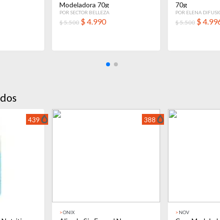
Modeladora 70g
70g
POR SECTOR BELLEZA
POR ELENA DIFUS
$
4.990
$
4.99
$ 5.500
$ 5.500
idos
439
388
>
ONIX
>
NOV