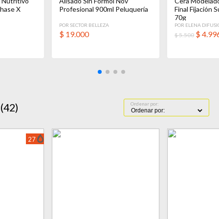
 Nutritivo
Alisado Sin Formol Nov
Cera Modelad
Phase X
Profesional 900ml Peluquería
Final Fijación S
70g
POR SECTOR BELLEZA
POR ELENA DIFUS
$
19.000
$
4.99
$ 5.500
Ordenar por:
(42)
27