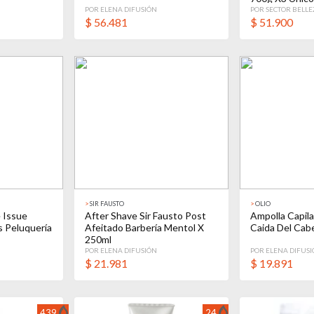
POR ELENA DIFUSIÓN
POR SECTOR BELLE
$
56.481
$
51.900
>
SIR FAUSTO
>
OLIO
 Issue
After Shave Sir Fausto Post
Ampolla Capila
s Peluquería
Afeitado Barbería Mentol X
Caida Del Cabe
250ml
POR ELENA DIFUSIÓN
POR ELENA DIFUS
$
21.981
$
19.891
439
24