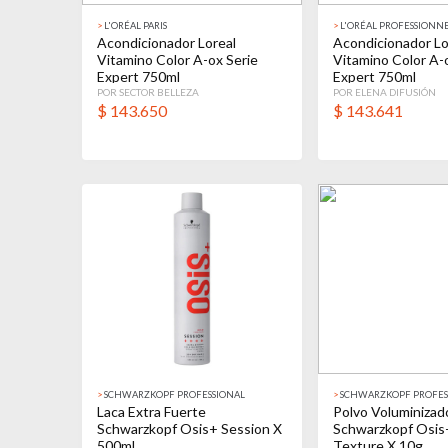
>
L'ORÉAL PARIS
>
L'ORÉAL PROFESSIONN
Acondicionador Loreal
Acondicionador Lo
Vitamino Color A-ox Serie
Vitamino Color A-
Expert 750ml
Expert 750ml
POR SECTOR BELLEZA
POR ELENA DIFUSIÓN
$
143.650
$
143.641
>
SCHWARZKOPF PROFESSIONAL
>
SCHWARZKOPF PROFES
Laca Extra Fuerte
Polvo Voluminizad
Schwarzkopf Osis+ Session X
Schwarzkopf Osis+
500ml
Texture X 10g