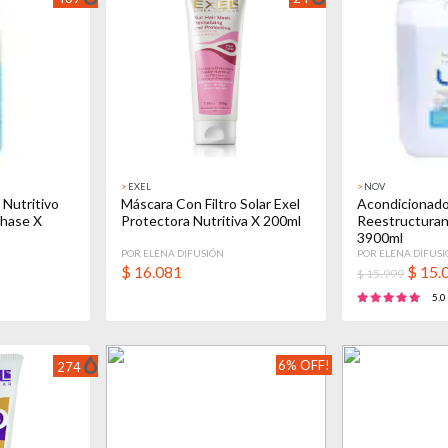
>
EXEL
>
NOV
 Nutritivo
Máscara Con Filtro Solar Exel
Acondicionado
Phase X
Protectora Nutritiva X 200ml
Reestructuran
3900ml
POR ELENA DIFUSIÓN
POR ELENA DIFUS
$
16.081
$
15.
$ 15.999
5.0
6% OFF!
274