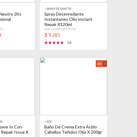
>
ANNA DE SANCTIS
Neutro 2lts
Spray Desenredante
sional
Instantaneo Olio Instant
Repair X120ml
ZA
POR ELENA DIFUSIÓN
9
$
9.281
5.0
48
AL
>
ADS
eave In Con
Baño De Crema Extra Acido
 Repair Issue X
Cabellos Teñidos Olio X 200gr