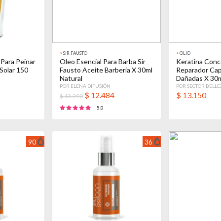
>
SIR FAUSTO
>
OLIO
Para Peinar
Oleo Esencial Para Barba Sir
Keratina Conc
 Solar 150
Fausto Aceite Barbería X 30ml
Reparador Cap
Natural
Dañadas X 30
POR ELENA DIFUSIÓN
POR SECTOR BELLE
$
12.484
$
13.150
$ 13.290
5.0
90
36