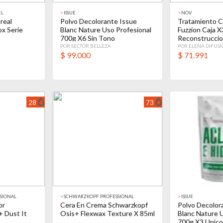
EL
>
ISSUE
>
NOV
real
Polvo Decolorante Issue
Tratamiento C
ox Serie
Blanc Nature Uso Profesional
Fuzzion Caja X
700g X6 Sin Tono
Reconstrucci
POR SECTOR BELLEZA
POR ELENA DIFUS
$
99.000
$
71.991
28
73
SIONAL
>
SCHWARZKOPF PROFESSIONAL
>
ISSUE
or
Cera En Crema Schwarzkopf
Polvo Decolor
 Dust It
Osis+ Flexwax Texture X 85ml
Blanc Nature 
700g X3 Unico