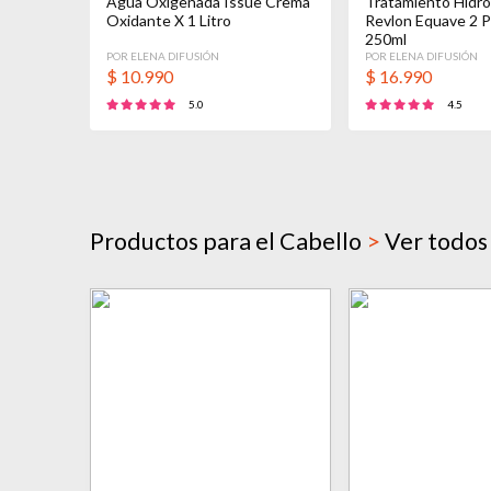
Agua Oxigenada Issue Crema
Tratamiento Hidro
Oxidante X 1 Litro
Revlon Equave 2 
250ml
POR ELENA DIFUSIÓN
POR ELENA DIFUSIÓN
$
10.990
$
16.990
5.0
4.5
Productos para el Cabello
>
Ver todos 