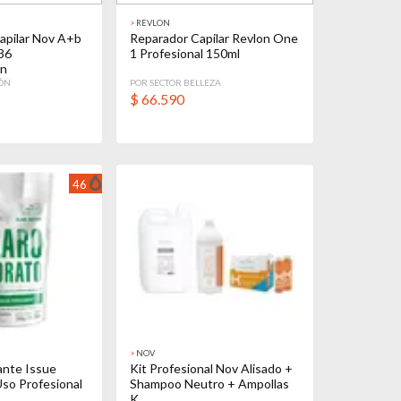
>
REVLON
apilar Nov A+b
Reparador Capilar Revlon One
36
1 Profesional 150ml
on
IÓN
POR SECTOR BELLEZA
$
66.590
46
>
NOV
ante Issue
Kit Profesional Nov Alisado +
Uso Profesional
Shampoo Neutro + Ampollas
K