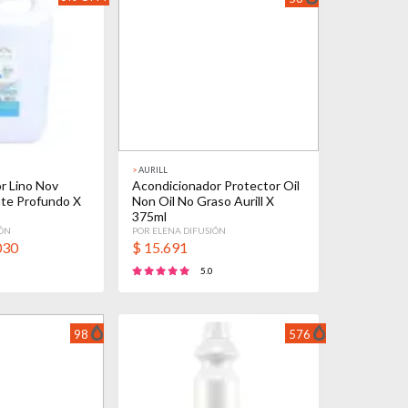
>
AURILL
r Lino Nov
Acondicionador Protector Oil
te Profundo X
Non Oil No Graso Aurill X
375ml
IÓN
POR ELENA DIFUSIÓN
030
$
15.691
5.0
98
576