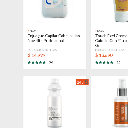
>
NOV
>
EXEL
Enjuague Capilar Cabello Lino
Touch Exel Crema 
Nov 4lts Profesional
Cabello Con Filtro
Gr
POR SECTOR BELLEZA
POR SECTOR BELLEZA
$
14.999
$
13.690
5.0
5.0
248