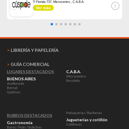
Florida 737, Microcentro
, C.A.B.A.
Ver más
>
LIBRERÍA Y PAPELERÍA
>
GUÍA COMERCIAL
LUGARES DESTACADOS
C.A.B.A.
Microcentro
BUENOS AIRES
Recoleta
Avellaneda
Bernal
Quilmes
Peluquerías / Barberías
RUBROS DESTACADOS
Jugueterías y cotillón
Gastronomía
Cotillones
Bares / Pubs / Boliches